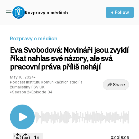
+ Follow
Rozpravy o médiích
Rozpravy o médiích
Eva Svobodová: Novináři jsou zvyklí
říkat nahlas své názory, ale svá
pracovní práva příliš nehájí
May 10, 2024
•
Podcast Institutu komunikačních studií a
Share
žurnalistiky FSV UK
•
Season 2
•
Episode 34
Use Left/Right to seek, Home/End to jump to st
0:00
|
8:06