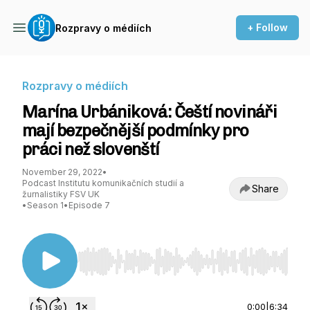
+ Follow
Rozpravy o médiích
Rozpravy o médiích
Marína Urbániková: Čeští novináři
mají bezpečnější podmínky pro
práci než slovenští
November 29, 2022
•
Podcast Institutu komunikačních studií a
Share
žurnalistiky FSV UK
•
Season 1
•
Episode 7
Use Left/Right to seek, Home/End to jump to st
0:00
|
6:34