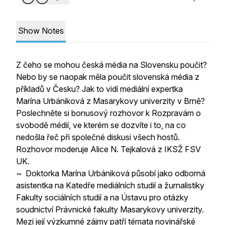
Show Notes
Z čeho se mohou česká média na Slovensku poučit?
Nebo by se naopak měla poučit slovenská média z
příkladů v Česku? Jak to vidí mediální expertka
Marína Urbániková z Masarykovy univerzity v Brně?
Poslechněte si bonusový rozhovor k Rozpravám o
svobodě médií, ve kterém se dozvíte i to, na co
nedošla řeč při společné diskusi všech hostů.
Rozhovor moderuje Alice N. Tejkalová z IKSŽ FSV
UK.
~ Doktorka Marína Urbániková působí jako odborná
asistentka na Katedře mediálních studií a žurnalistiky
Fakulty sociálních studií a na Ústavu pro otázky
soudnictví Právnické fakulty Masarykovy univerzity.
Mezi její výzkumné zájmy patří témata novinářské